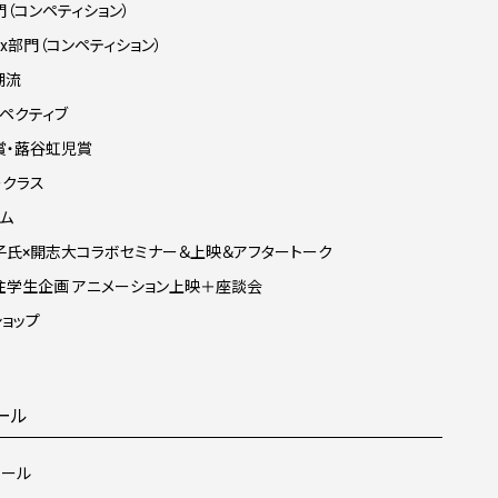
（コンペティション）
 Box部門（コンペティション）
潮流
ペクティブ
賞・蕗谷虹児賞
ークラス
ム
子氏×開志大コラボセミナー＆上映＆アフタートーク
住学生企画 アニメーション上映＋座談会
ョップ
ール
ュール