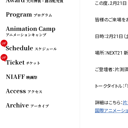
大川博賞・蕗谷虹児賞
この度、2月21
Program
プログラム
皆様のご来場をお
Animation Camp
アニメーションキャンプ
日時：2月21日（
Up!
Schedule
スケジュール
場所：NEXT21
Up!
Ticket
チケット
ご登壇者：片渕
NIAFF
映画祭
トークタイトル：
Access
アクセス
詳細はこちら：
片
Archive
アーカイブ
国際アニメーシ