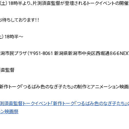
日（土）18時半より、片渕須直監督が登壇されるトークイベントの開
待ちしております！！
土）18時半～
 新潟市民プラザ（〒951-8061 新潟県新潟市中央区西堀通８６６NEXT2
須直監督
「新作トーク『つるばみ色のなぎ子たち』の制作とアニメーション映画
渕須直監督トークイベント「新作トーク『つるばみ色のなぎ子たち』の
ョン映画祭