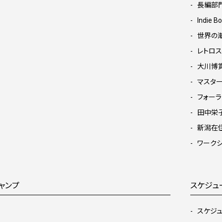
長編部門
Indie
世界の
レトロス
大川博
マスタ
フォーラ
田中栄
新潟在
ワークシ
ャンプ
スケジュ
スケジ