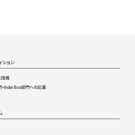
ィション
と授賞
・Indie Box部門への応募
ム