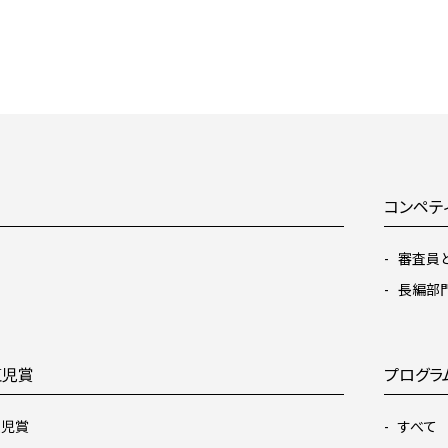
コンペテ
審査員
長編部門
虹児賞
プログラ
虹児賞
すべて