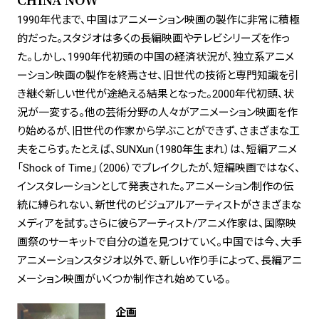
1990年代まで、中国はアニメーション映画の製作に非常に積極
的だった。スタジオは多くの長編映画やテレビシリーズを作っ
た。しかし、1990年代初頭の中国の経済状況が、独立系アニメ
ーション映画の製作を終焉させ、旧世代の技術と専門知識を引
き継ぐ新しい世代が途絶える結果となった。2000年代初頭、状
況が一変する。他の芸術分野の人々がアニメーション映画を作
り始めるが、旧世代の作家から学ぶことができず、さまざまな工
夫をこらす。たとえば、SUNXun（1980年生まれ）は、短編アニメ
「Shock of Time」（2006）でブレイクしたが、短編映画ではなく、
インスタレーションとして発表された。アニメーション制作の伝
統に縛られない、新世代のビジュアルアーティストがさまざまな
メディアを試す。さらに彼らアーティスト/アニメ作家は、国際映
画祭のサーキットで自分の道を見つけていく。中国では今、大手
アニメーションスタジオ以外で、新しい作り手によって、長編アニ
メーション映画がいくつか制作され始めている。
企画