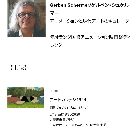
Gerben Schermer/ゲルベン・シュケル
マー
アニメーションと現代アートのキュレータ
ー。
元オランダ国際アニメーション映画祭ディ
レクター。
【上映】
中国
アートカレッジ1994
劉健 Liu Jian（リュウ・ジアン）
3/15(Sat)18:30-20:28
at 新潟市民プラザ
＋李佳佳 Li Jiajiaアニメーション監督挨拶