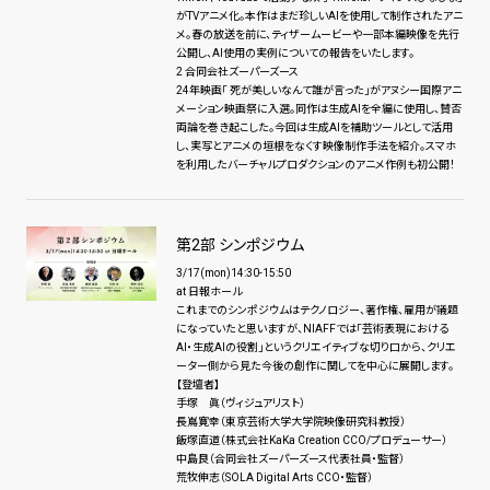
がTVアニメ化。本作はまだ珍しいAIを使用して制作されたアニ
メ。春の放送を前に、ティザームービーや一部本編映像を先行
公開し、AI使用の実例についての報告をいたします。
2 合同会社ズーパーズース
24年映画「 死が美しいなんて誰が言った」がアヌシー国際アニ
メーション映画祭に入選。同作は生成AIを全編に使用し、賛否
両論を巻き起こした。今回は生成AIを補助ツールとして活用
し、実写とアニメの垣根をなくす映像制作手法を紹介。スマホ
を利用したバーチャルプロダクションのアニメ作例も初公開！
第2部 シンポジウム
3/17(mon)14:30-15:50
at 日報ホール
これまでのシンポジウムはテクノロジー、著作権、雇用が議題
になっていたと思いますが、NIAFFでは「芸術表現における
AI・生成AIの役割」というクリエイティブな切り口から、クリエ
ーター側から見た今後の創作に関してを中心に展開します。
【登壇者】
手塚 眞（ヴィジュアリスト）
長嶌寛幸（東京芸術大学大学院映像研究科教授）
飯塚直道（株式会社KaKa Creation CCO/プロデューサー）
中島良（合同会社ズーパーズース代表社員・監督）
荒牧伸志（SOLA Digital Arts CCO・監督）