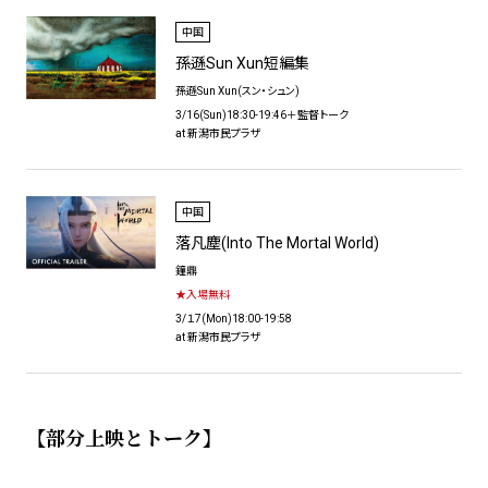
中国
孫遜Sun Xun短編集
孫遜Sun Xun(スン・シュン)
3/16(Sun)18:30-19:46＋監督トーク
at 新潟市民プラザ
中国
落凡塵(Into The Mortal World)
鐘鼎
★入場無料
3/１7(Mon)18:00-19:58
at 新潟市民プラザ
【部分上映とトーク】