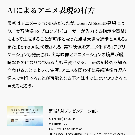
AIによるアニメ表現の行方
最初はアニメーションのみだったが、Open AI Soraの登場によ
り、「実写映像」をプロンプト（ユーザーが入力する指示や質問）
によって生成することが可能となった点は大きな進歩と言える。
また、Domo AIに代表される「実写映像をアニメ化する」アプリ
ケーションも発表され、実写映像とアニメーションの境界が曖
昧なものになりつつある点も重要である。上記のAI技術を組み
合わせることによって、実写、アニメを問わずに長編映像作品を
個人で制作することが可能となる下地はすでにできつつあると
言えるだろう。
第1部 AIプレゼンテーション
3/17(mon)12:00-14:00
at 日報ホール
1 株式会社KaKa Creation
TikTokやYouTubeで活動する双子TikToker「ツインズひなひま」