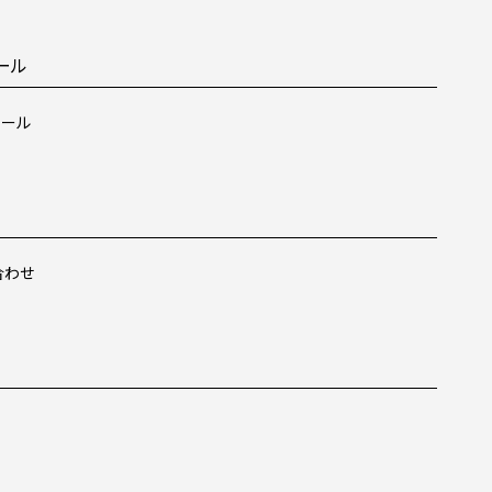
ール
ュール
合わせ
ス