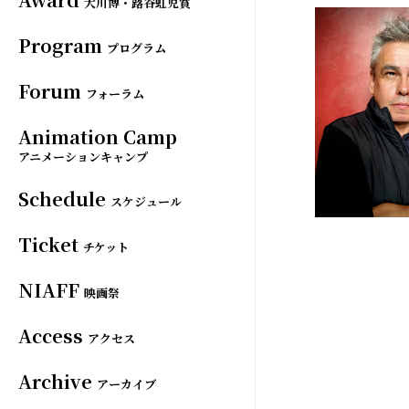
大川博・蕗谷虹児賞
Program
プログラム
Forum
フォーラム
Animation Camp
アニメーションキャンプ
Schedule
スケジュール
Ticket
チケット
NIAFF
映画祭
Access
アクセス
Archive
アーカイブ