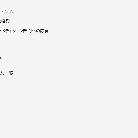
ィション
と授賞
ンペティション部門への応募
ム
ム 一覧